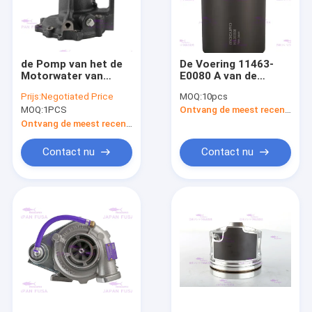
de Pomp van het de
De Voering 11463-
Motorwater van
E0080 A van de
16100-E0070
motorcilinder voor
Prijs:
Negotiated Price
MOQ:
10pcs
VH16100E0070 voor
HINO-
MOQ:
1PCS
Ontvang de meest recente Prijs
HINO j08e-TM
Vrachtwagensmotor
J08E 3mm DIA
Ontvang de meest recente Prijs
112mm
Contact nu
Contact nu
Thuis
Producten
VR-show