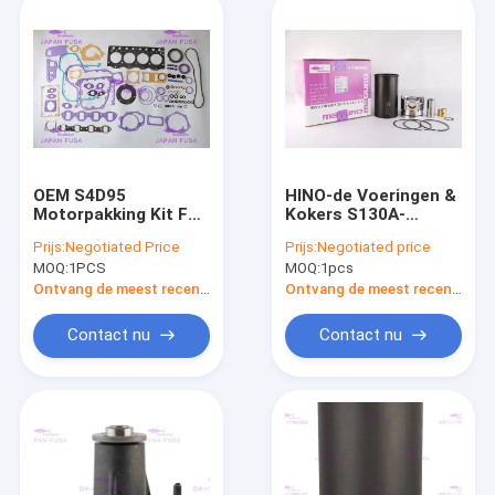
OEM S4D95
HINO-de Voeringen &
Motorpakking Kit For
Kokers S130A-
KOMATSU 6204-K1-
E0101/97 S130B-
Prijs:
Negotiated Price
Prijs:
Negotiated price
9900 IATF16949 2020
E0391 van de
MOQ:
1PCS
MOQ:
1pcs
Motorj08e Cilinder
Ontvang de meest recente Prijs
Ontvang de meest recente Prijs
Contact nu
Contact nu