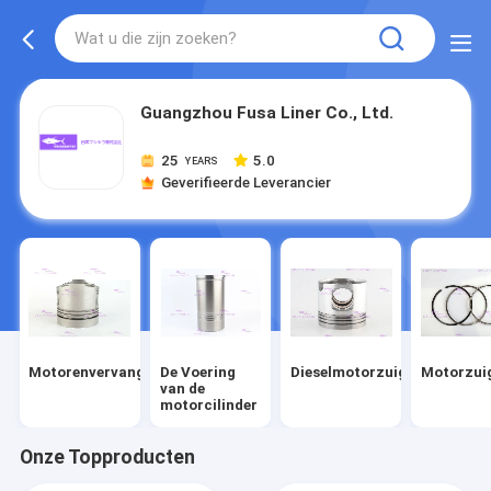
Guangzhou Fusa Liner Co., Ltd.
25
5.0
YEARS
Geverifieerde Leverancier
Motorenvervangstukken
De Voering
Dieselmotorzuiger
Motorzui
van de
motorcilinder
Onze Topproducten