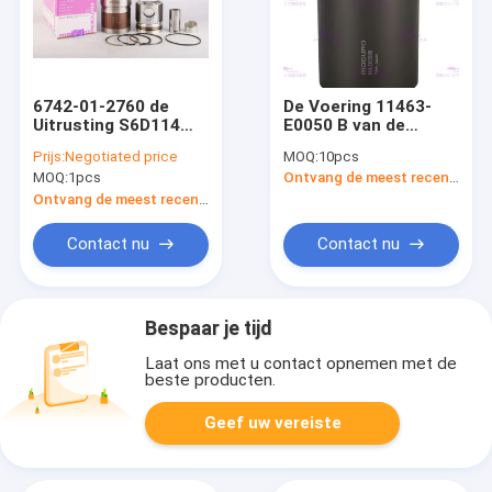
6742-01-2760 de
De Voering 11463-
Uitrusting S6D114
E0050 B van de
wa380-3 QSL9 van de
motorcilinder voor
Prijs:
Negotiated price
MOQ:
10pcs
cilinderkoker voor de
HINO-
MOQ:
1pcs
Ontvang de meest recente Prijs
Motor van KOMATSU
Vrachtwagensmotor
J08E 3mm DIA
Ontvang de meest recente Prijs
112mm
Contact nu
Contact nu
Bespaar je tijd
Laat ons met u contact opnemen met de
beste producten.
Geef uw vereiste