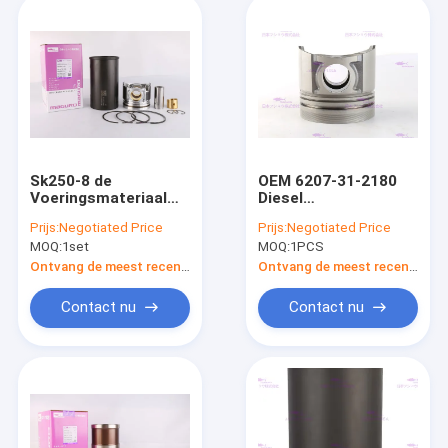
Sk250-8 de
OEM 6207-31-2180
Voeringsmateriaal
Diesel
van de motorcilinder
Prestatieszuigers
Prijs:
Negotiated Price
Prijs:
Negotiated Price
voor KOMATSU
MOQ:
1set
MOQ:
1PCS
s6d95-6
Ontvang de meest recente Prijs
Ontvang de meest recente Prijs
Contact nu
Contact nu