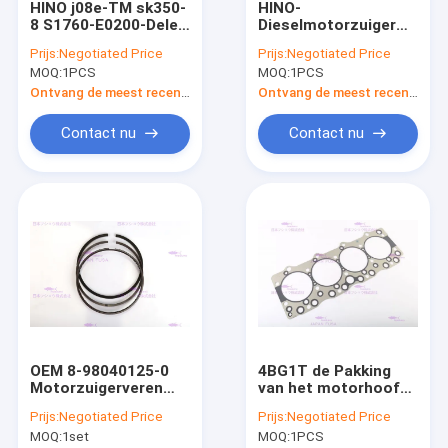
HINO j08e-TM sk350-
HINO-
Over ons
8 S1760-E0200-Delen
Dieselmotorzuiger
24100-4640 787846-
j08e-TM 8mm DIA
Prijs:
Negotiated Price
Prijs:
Negotiated Price
5001 van de
112 mm-OEM S130A-
Fabrieksreis
MOQ:
1PCS
MOQ:
1PCS
Motorturbocompressor
E0101/97
Ontvang de meest recente Prijs
Ontvang de meest recente Prijs
Kwaliteitscontrole
Contact nu
Contact nu
Contacteer ons
Vraag een offerte aan
VR
Motorenvervangstukken
OEM 8-98040125-0
4BG1T de Pakking
De Voering van de motorcilinder
Motorzuigerveren
van het motorhoofd,
voor ISUZU 4HK1T
Pakking 8-87222117-
Dieselmotorzuiger
Prijs:
Negotiated Price
Prijs:
Negotiated Price
Dia 115mm
1 van de
MOQ:
1set
MOQ:
1PCS
Cilinderkopdekking