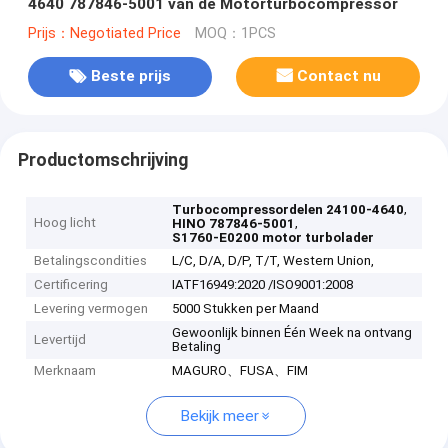
4640 787846-5001 van de Motorturbocompressor
Prijs：Negotiated Price
MOQ：1PCS
Beste prijs
Contact nu
Productomschrijving
,
Turbocompressordelen 24100-4640
Hoog licht
,
HINO 787846-5001
S1760-E0200 motor turbolader
Betalingscondities
L/C, D/A, D/P, T/T, Western Union,
Certificering
IATF16949:2020 /ISO9001:2008
Levering vermogen
5000 Stukken per Maand
Gewoonlijk binnen Één Week na ontvang
Levertijd
Betaling
Merknaam
MAGURO、FUSA、FIM
Bekijk meer