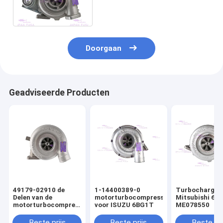
4640 787846-5001 van de
Motorturbocompressor
Doorgaan
Geadviseerde Producten
49179-02910 de
1-14400389-0
Turbocharger 
Delen van de
motorturbocompressor
Mitsubishi 6D
motorturbocompressor
voor ISUZU 6BG1T
ME078550
voor Mitsubishi C6.4
E320D
Beste prijs
Beste prijs
Beste pri