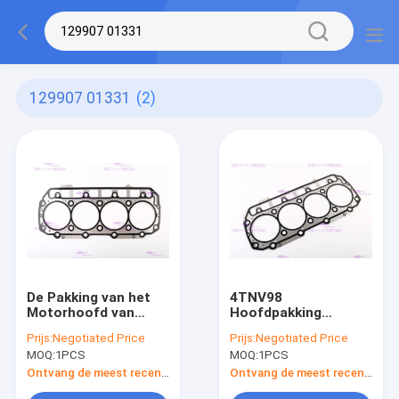
129907 01331
(2)
De Pakking van het
4TNV98
Motorhoofd van
Hoofdpakking
YANMAR 4TNV98
129907-01331 van
Prijs:
Negotiated Price
Prijs:
Negotiated Price
129907-01331
motoryanmar 12
MOQ:
1PCS
MOQ:
1PCS
Maanden Garantie
Ontvang de meest recente Prijs
Ontvang de meest recente Prijs