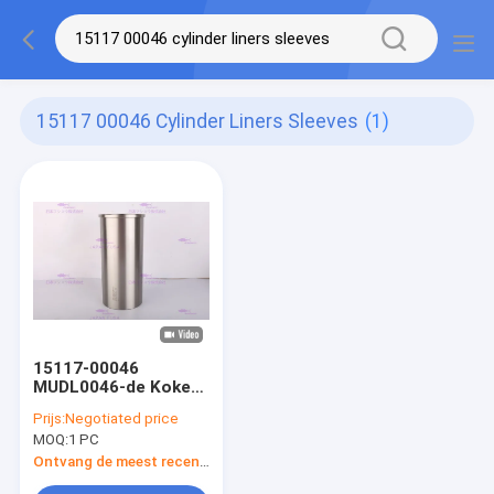
15117 00046 Cylinder Liners Sleeves
(1)
15117-00046
MUDL0046-de Kokers
van Cilindervoeringen
Prijs:
Negotiated price
voor Doosan Engine
MOQ:
1 PC
DE12T
Ontvang de meest recente Prijs