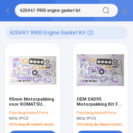
6204 K1 9900 Engine Gasket Kit
(2)
95mm Motorpakking
OEM S4D95
voor KOMATSU
Motorpakking Kit For
S4D95 6204-K1-9900
KOMATSU 6204-K1-
Prijs:
Negotiated Price
Prijs:
Negotiated Price
wordt geplaatst die
9900 IATF16949 2020
MOQ:
1PCS
MOQ:
1PCS
Ontvang de meest recente Prijs
Ontvang de meest recente Prijs