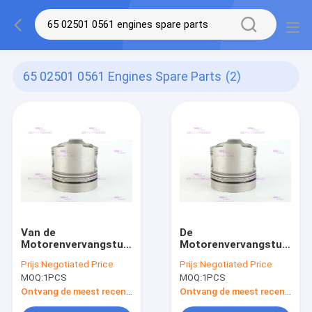
65 02501 0561 Engines Spare Parts
(2)
Van de
De
Motorenvervangstukken
Motorenvervangstukken
van DOOSAN DX140W
van DOOSAN dh210w-
Prijs:
Negotiated Price
Prijs:
Negotiated Price
DX160W Zuiger
7, 65.02501-0561
MOQ:
1PCS
MOQ:
1PCS
65.02501-0561
Dieselmotorzuiger
Ontvang de meest recente Prijs
Ontvang de meest recente Prijs