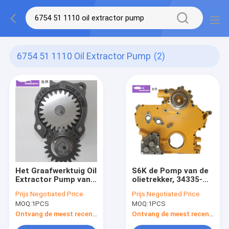
6754 51 1110 Oil Extractor Pump
(2)
Het Graafwerktuig Oil
S6K de Pomp van de
Extractor Pump van
olietrekker, 34335-
pc200-8 6D107
23010 de Pomp van
Prijs:
Negotiated Price
Prijs:
Negotiated Price
KOMATSU 6754-51-
de Toestelolie voor
MOQ:
1PCS
MOQ:
1PCS
1110 4939588
CATT Excavator
3971544)
320B 320C
Ontvang de meest recente Prijs
Ontvang de meest recente Prijs