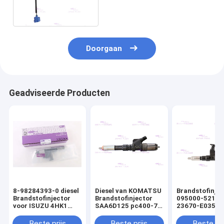
E0351 Geschikte HINO
P11CT
Doorgaan
Geadviseerde Producten
8-98284393-0 diesel
Diesel van KOMATSU
Brandstofinjec
Brandstofinjector
Brandstofinjector
095000-5215 
voor ISUZU 4HK1
SAA6D125 pc400-7
23670-E0351 
6HK1
6154-11-3200
HINO P11CT
Beste prijs
Beste prijs
Beste pri