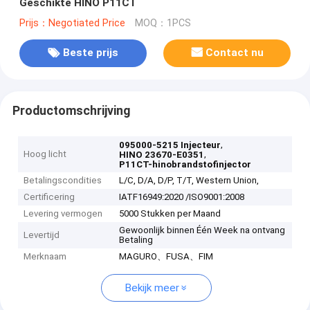
Geschikte HINO P11CT
Prijs：Negotiated Price
MOQ：1PCS
Beste prijs
Contact nu
Productomschrijving
,
095000-5215 Injecteur
Hoog licht
,
HINO 23670-E0351
P11CT-hinobrandstofinjector
Betalingscondities
L/C, D/A, D/P, T/T, Western Union,
Certificering
IATF16949:2020 /ISO9001:2008
Levering vermogen
5000 Stukken per Maand
Gewoonlijk binnen Één Week na ontvang
Levertijd
Betaling
Merknaam
MAGURO、FUSA、FIM
Bekijk meer