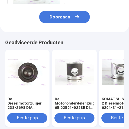
Doorgaan
Geadviseerde Producten
De
De
KOMATSU S4D
Dieselmotorzuiger
Motoronderdelenzuiger
2 Dieselmotor
238-2698 DIA
65.02501-0228B DIA
6204-31-2141 
110mm van
111mm van DOOSAN
mm
CATERPILLARR C7
DE08T
Beste prijs
Beste prijs
Beste pri