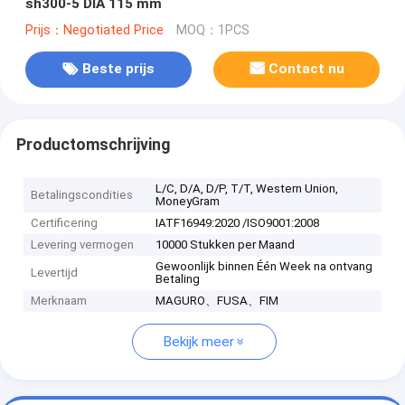
sh300-5 DIA 115 mm
Prijs：Negotiated Price
MOQ：1PCS
Beste prijs
Contact nu
Productomschrijving
L/C, D/A, D/P, T/T, Western Union,
Betalingscondities
MoneyGram
Certificering
IATF16949:2020 /ISO9001:2008
Levering vermogen
10000 Stukken per Maand
Gewoonlijk binnen Één Week na ontvang
Levertijd
Betaling
Merknaam
MAGURO、FUSA、FIM
Bekijk meer