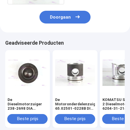
Doorgaan
Geadviseerde Producten
De
De
KOMATSU S4D
Dieselmotorzuiger
Motoronderdelenzuiger
2 Dieselmotor
238-2698 DIA
65.02501-0228B DIA
6204-31-2141 
110mm van
111mm van DOOSAN
mm
CATERPILLARR C7
DE08T
Beste prijs
Beste prijs
Beste pri