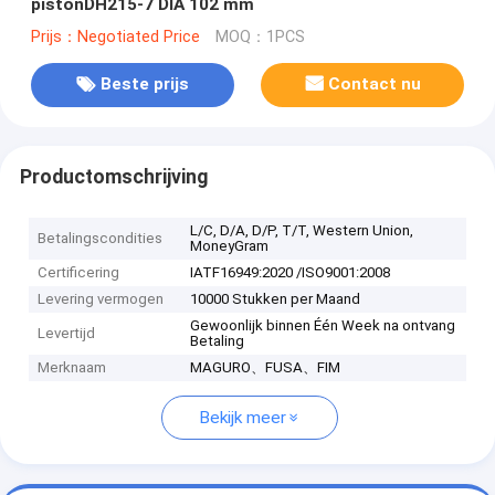
pistonDH215-7 DIA 102 mm
Prijs：Negotiated Price
MOQ：1PCS
Beste prijs
Contact nu
Productomschrijving
L/C, D/A, D/P, T/T, Western Union,
Betalingscondities
MoneyGram
Certificering
IATF16949:2020 /ISO9001:2008
Levering vermogen
10000 Stukken per Maand
Gewoonlijk binnen Één Week na ontvang
Levertijd
Betaling
Merknaam
MAGURO、FUSA、FIM
Bekijk meer