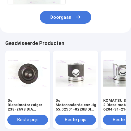
Doorgaan
Geadviseerde Producten
De
De
KOMATSU S4D
Dieselmotorzuiger
Motoronderdelenzuiger
2 Dieselmotor
238-2698 DIA
65.02501-0228B DIA
6204-31-2141 
110mm van
111mm van DOOSAN
mm
CATERPILLARR C7
DE08T
Beste prijs
Beste prijs
Beste pri