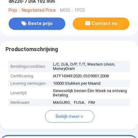
dh220-7 DIA 102 mm
Prijs：Negotiated Price
MOQ：1PCS
Beste prijs
Contact nu
Productomschrijving
L/C, D/A, D/P, T/T, Western Union,
Betalingscondities
MoneyGram
Certificering
IATF16949:2020 /ISO9001:2008
Levering vermogen
10000 Stukken per Maand
Gewoonlijk binnen Één Week na ontvang
Levertijd
Betaling
Merknaam
MAGURO、FUSA、FIM
Bekijk meer