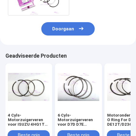
voor ISUZU zx200-6
Doorgaan
Geadviseerde Producten
4 Cyls-
6 Cyls-
Motoronderdel
Motorzuigerveren
Motorzuigerveren
O Ring For D
voor ISUZU 4HG1T
voor D7D D7E
DE12T/D2366
4HK1T 8-98040125-
21299547
65.02503-823
0
Beste prijs
Beste prijs
Beste pri