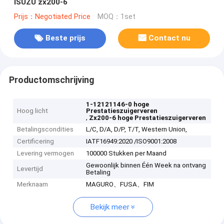
ISUZU zx200-6
Prijs：Negotiated Price
MOQ：1set
Beste prijs
Contact nu
Productomschrijving
1-12121146-0 hoge
Hoog licht
Prestatieszuigerveren
,
Zx200-6 hoge Prestatieszuigerveren
Betalingscondities
L/C, D/A, D/P, T/T, Western Union,
Certificering
IATF16949:2020 /ISO9001:2008
Levering vermogen
100000 Stukken per Maand
Gewoonlijk binnen Één Week na ontvang
Levertijd
Betaling
Merknaam
MAGURO、FUSA、FIM
Bekijk meer