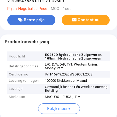
21299547 van DEUTZ EC250D
Prijs：Negotiated Price
MOQ：1set
Beste prijs
Contact nu
Productomschrijving
,
EC250D hydraulische Zuigerveren
Hoog licht
108mm Hydraulische Zuigerveren
L/C, D/A, D/P, T/T, Western Union,
Betalingscondities
MoneyGram
Certificering
IATF16949:2020 /ISO9001:2008
Levering vermogen
100000 Stukken per Maand
Gewoonlijk binnen Één Week na ontvang
Levertijd
Betaling
Merknaam
MAGURO、FUSA、FIM
Bekijk meer