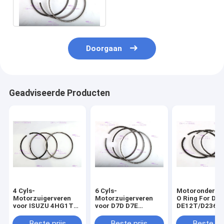
108mm OEM 21299547
van DEUTZ EC250D
Doorgaan
Geadviseerde Producten
4 Cyls-
6 Cyls-
Motoronderdel
Motorzuigerveren
Motorzuigerveren
O Ring For D
voor ISUZU 4HG1T
voor D7D D7E
DE12T/D2366
4HK1T 8-98040125-
21299547
65.02503-823
0
Beste prijs
Beste prijs
Beste pri