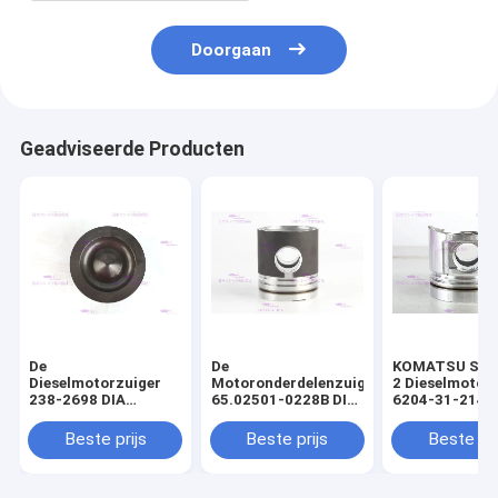
Doorgaan
Geadviseerde Producten
De
De
KOMATSU S4D
Dieselmotorzuiger
Motoronderdelenzuiger
2 Dieselmotor
238-2698 DIA
65.02501-0228B DIA
6204-31-2141 
110mm van
111mm van DOOSAN
mm
CATERPILLARR C7
DE08T
Beste prijs
Beste prijs
Beste pri