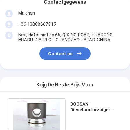
Contactgegevens
Mr. chen
+86 13808867515
Nee, dat is niet zo.65, QIXING ROAD, HUADONG,
HUADU DISTRICT. GUANGZHOU STAD, CHINA
Contact nu
Krijg De Beste Prijs Voor
DOOSAN-
Dieselmotorzuiger
DX380 DIA 123 mm-OEM
65.02501-00590