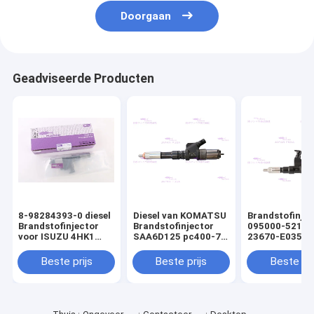
Doorgaan
Geadviseerde Producten
8-98284393-0 diesel
Diesel van KOMATSU
Brandstofinjec
Brandstofinjector
Brandstofinjector
095000-5215 
voor ISUZU 4HK1
SAA6D125 pc400-7
23670-E0351 
6HK1
6154-11-3200
HINO P11CT
Beste prijs
Beste prijs
Beste pri