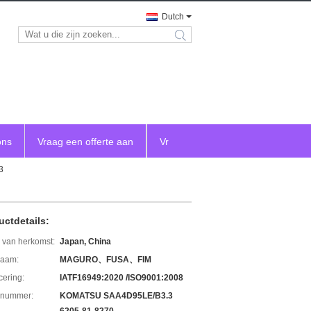
Dutch
search
ons
Vraag een offerte aan
Vr
3
uctdetails:
 van herkomst:
Japan, China
aam:
MAGURO、FUSA、FIM
icering:
IATF16949:2020 /ISO9001:2008
lnummer:
KOMATSU SAA4D95LE/B3.3