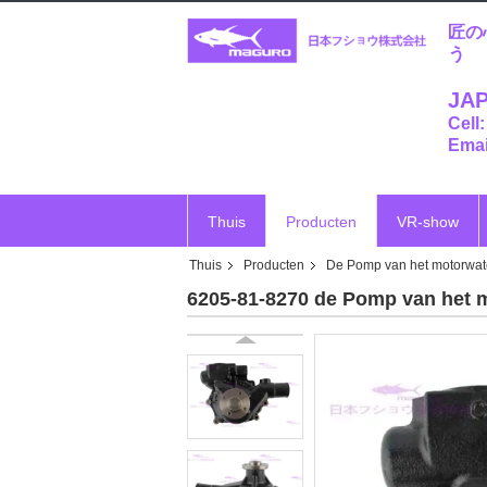
匠の
う
JAP
Cell
Emai
Thuis
Producten
VR-show
Thuis
Producten
De Pomp van het motorwat
6205-81-8270 de Pomp van het