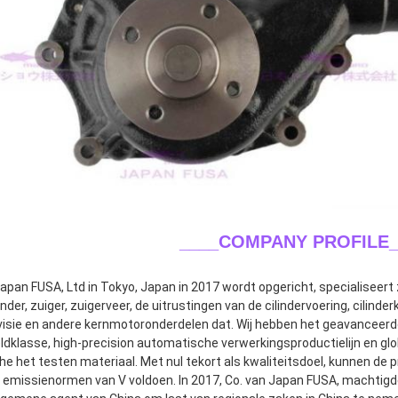
____COMPANY PROFILE_
apan FUSA, Ltd in Tokyo, Japan in 2017 wordt opgericht, specialiseert z
nder, zuiger, zuigerveer, de uitrustingen van de cilindervoering, cilinde
isie en andere kernmotoronderdelen dat. Wij hebben het geavanceerd
ldklasse, high-precision automatische verwerkingsproductielijn en glo
e het testen materiaal. Met nul tekort als kwaliteitsdoel, kunnen de
e emissienormen van V voldoen. In 2017, Co. van Japan FUSA, machtigd