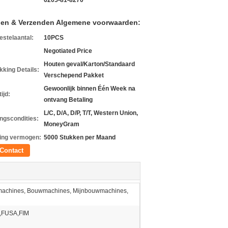
6205-81-8270
len & Verzenden Algemene voorwaarden:
estelaantal:
10PCS
Negotiated Price
Houten geval/Karton/Standaard
kking Details:
Verschepend Pakket
Gewoonlijk binnen Één Week na
ijd:
ontvang Betaling
L/C, D/A, D/P, T/T, Western Union,
ingscondities:
MoneyGram
ing vermogen:
5000 Stukken per Maand
Contact
machines, Bouwmachines, Mijnbouwmachines,
FUSA,FIM