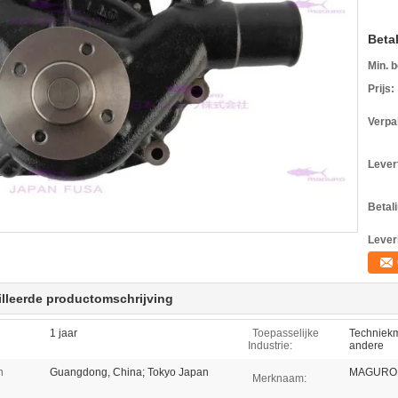
Beta
Min. b
Prijs:
Verpa
Levert
Betal
Lever
lleerde productomschrijving
1 jaar
Toepasselijke
Techniek
Industrie:
andere
n
Guangdong, China; Tokyo Japan
MAGURO,
Merknaam: