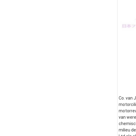
Co. van J
motorcili
motorrev
van were
chemisch
milieu d