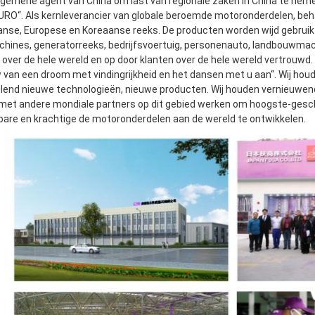
algemene agent van China om last van regionale zaken in China te nemen
RO“. Als kernleverancier van globale beroemde motoronderdelen, beh
nse, Europese en Koreaanse reeks. De producten worden wijd gebruik
ines, generatorreeks, bedrijfsvoertuig, personenauto, landbouwmach
 over de hele wereld en op door klanten over de hele wereld vertrouwd.
 van een droom met vindingrijkheid en het dansen met u aan“. Wij hou
lend nieuwe technologieën, nieuwe producten. Wij houden vernieuwend 
met andere mondiale partners op dit gebied werken om hoogste-gescherp
are en krachtige de motoronderdelen aan de wereld te ontwikkelen.