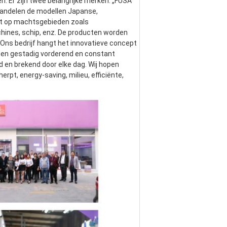
. Er zijn twee belangrijke merken: „FUSA“ 
andelen de modellen Japanse, 
t op machtsgebieden zoals 
ines, schip, enz. De producten worden 
 Ons bedrijf hangt het innovatieve concept 
den gestadig vorderend en constant 
en brekend door elke dag. Wij hopen 
t, energy-saving, milieu, efficiënte, 