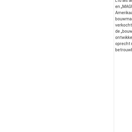
Ltd als 
en „MAGU
Amerikaa
bouwmach
verkocht
de „bouw
ontwikke
oprecht 
betrouwb