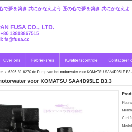
心で夢を築き 共にかなえよう 匠の心で夢を築き 共にかなえよ
AN FUSA CO., LTD.
: +86 13808867515
l: fs@fusa.cc
Over ons
Fabrieksreis
Kwaliteitscontrole
Contacteer 
er
6205-81-8270 de Pomp van het motorwater voor KOMATSU SAA4D95LE B3.
 motorwater voor KOMATSU SAA4D95LE B3.3
Prod
Plaats
Merkn
Certif
Mode