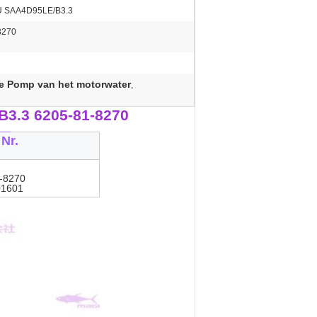
 SAA4D95LE/B3.3
8270
 Pomp van het motorwater
,
3.3 6205-81-8270
__
Nr.
-8270
01601