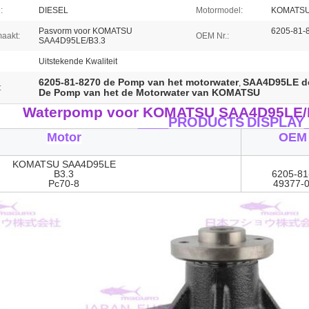
:
DIESEL
Motormodel:
KOMATSU
Pasvorm voor KOMATSU
6205-81-
aakt:
OEM Nr.:
SAA4D95LE/B3.3
Uitstekende Kwaliteit
6205-81-8270 de Pomp van het motorwater
SAA4D95LE de
,
:
De Pomp van het de Motorwater van KOMATSU
Waterpomp voor KOMATSU SAA4D95LE/B
____PRODUCTS
DISPLAY
Motor
OEM 
KOMATSU SAA4D95LE
B3.3
6205-81
Pc70-8
49377-