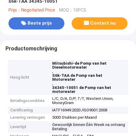
s6k-TAA 34345-10051
Prijs：Negotiated Price
MOQ：10PCS
Beste prijs
Contact nu
Productomschrijving
Mitsubishi-de Pomp van het
Dieselmotorwater
,
S6k-TAA de Pomp van het
Hoog licht
Motorwater
,
34345-10051 de Pomp van het
motorwater
L/C, D/A, D/P, T/T, Western Union,
Betalingscondities
MoneyGram
Certificering
IATF16949:2020 /ISO9001:2008
Levering vermogen
5000 Stukken per Maand
Gewoonlijk binnen Één Week na ontvang
Levertijd
Betaling