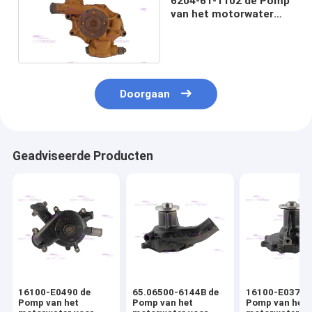
6204-61-1102 de Pomp
van het motorwater
voor KOMATSU S4D95
Doorgaan
Geadviseerde Producten
16100-E0490 de
65.06500-6144B de
16100-E0372 
Pomp van het
Pomp van het
Pomp van het