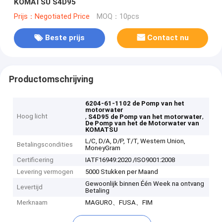
KOMATSU S4D95
Prijs：Negotiated Price
MOQ：10pcs
Beste prijs
Contact nu
Productomschrijving
6204-61-1102 de Pomp van het
motorwater
Hoog licht
,
,
S4D95 de Pomp van het motorwater
De Pomp van het de Motorwater van
KOMATSU
L/C, D/A, D/P, T/T, Western Union,
Betalingscondities
MoneyGram
Certificering
IATF16949:2020 /ISO9001:2008
Levering vermogen
5000 Stukken per Maand
Gewoonlijk binnen Één Week na ontvang
Levertijd
Betaling
Merknaam
MAGURO、FUSA、FIM