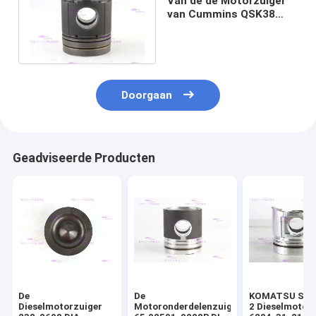
Van de de Motorzuiger
van Cummins QSK38
Delen 3631245 Dia
158.7mm
Doorgaan
Geadviseerde Producten
De
De
KOMATSU S4D
Dieselmotorzuiger
Motoronderdelenzuiger
2 Dieselmotor