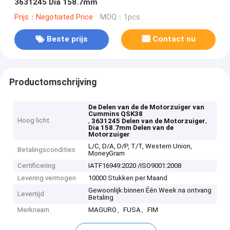
3631245 Dia 158.7mm
Prijs：Negotiated Price
MOQ：1pcs
Beste prijs
Contact nu
Productomschrijving
De Delen van de de Motorzuiger van
Cummins QSK38
Hoog licht
,
,
3631245 Delen van de Motorzuiger
Dia 158.7mm Delen van de
Motorzuiger
L/C, D/A, D/P, T/T, Western Union,
Betalingscondities
MoneyGram
Certificering
IATF16949:2020 /ISO9001:2008
Levering vermogen
10000 Stukken per Maand
Gewoonlijk binnen Één Week na ontvang
Levertijd
Betaling
Merknaam
MAGURO、FUSA、FIM