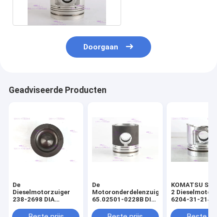
1-12111976-0
Doorgaan
Geadviseerde Producten
De
De
KOMATSU S4D
Dieselmotorzuiger
Motoronderdelenzuiger
2 Dieselmotor
238-2698 DIA
65.02501-0228B DIA
6204-31-2141 
110mm van
111mm van DOOSAN
mm
CATERPILLARR C7
DE08T
Beste prijs
Beste prijs
Beste pri