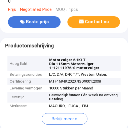
0
Prijs：Negotiated Price
MOQ：1pcs
Beste prijs
Contact nu
Productomschrijving
,
Motorzuiger 6HK1T
Hoog licht
,
Dia 115mm Motorzuiger
1-12111976-0 motorzuiger
Betalingscondities
L/C, D/A, D/P, T/T, Western Union,
Certificering
IATF16949:2020 /ISO9001:2008
Levering vermogen
10000 Stukken per Maand
Gewoonlijk binnen Één Week na ontvang
Levertijd
Betaling
Merknaam
MAGURO、FUSA、FIM
Bekijk meer