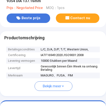
9354 DIA 137.16mm
Prijs：Negotiated Price
MOQ：1pcs
Beste prijs
Contact nu
Productomschrijving
Betalingscondities
L/C, D/A, D/P, T/T, Western Union,
Certificering
IATF16949:2020 /ISO9001:2008
Levering vermogen
10000 Stukken per Maand
Gewoonlijk binnen Één Week na ontvang
Levertijd
Betaling
Merknaam
MAGURO、FUSA、FIM
Bekijk meer