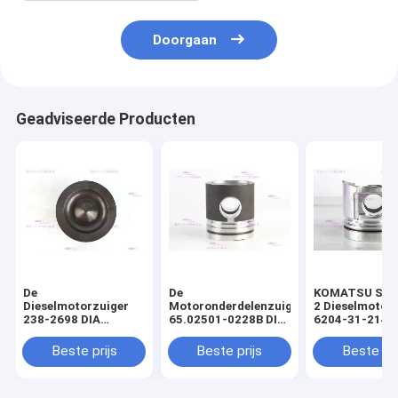
Doorgaan
Geadviseerde Producten
De
De
KOMATSU S4D
Dieselmotorzuiger
Motoronderdelenzuiger
2 Dieselmotor
238-2698 DIA
65.02501-0228B DIA
6204-31-2141 
110mm van
111mm van DOOSAN
mm
CATERPILLARR C7
DE08T
Beste prijs
Beste prijs
Beste pri