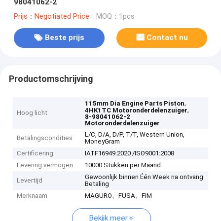
98041062-2
Prijs：Negotiated Price
MOQ：1pcs
Beste prijs
Contact nu
Productomschrijving
,
115mm Dia Engine Parts Piston
,
4HK1TC Motoronderdelenzuiger
Hoog licht
8-98041062-2
Motoronderdelenzuiger
L/C, D/A, D/P, T/T, Western Union,
Betalingscondities
MoneyGram
Certificering
IATF16949:2020 /ISO9001:2008
Levering vermogen
10000 Stukken per Maand
Gewoonlijk binnen Één Week na ontvang
Levertijd
Betaling
Merknaam
MAGURO、FUSA、FIM
Bekijk meer