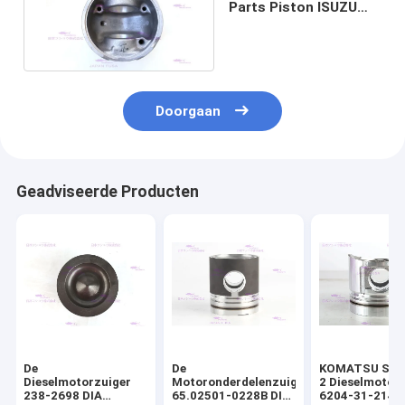
Parts Piston ISUZU
4HK1TC 8-98041062-2
Doorgaan
Geadviseerde Producten
De
De
KOMATSU S4D
Dieselmotorzuiger
Motoronderdelenzuiger
2 Dieselmotor
238-2698 DIA
65.02501-0228B DIA
6204-31-2141 