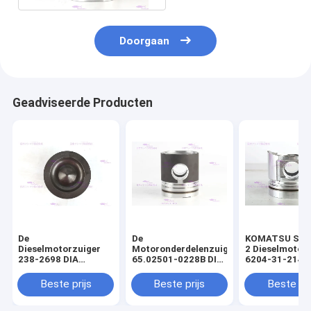
Doorgaan
Geadviseerde Producten
De
De
KOMATSU S4D
Dieselmotorzuiger
Motoronderdelenzuiger
2 Dieselmotor
238-2698 DIA
65.02501-0228B DIA
6204-31-2141 
110mm van
111mm van DOOSAN
mm
CATERPILLARR C7
DE08T
Beste prijs
Beste prijs
Beste pri