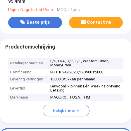
95.4mm
Prijs：Negotiated Price
MOQ：1pcs
Beste prijs
Contact nu
Productomschrijving
L/C, D/A, D/P, T/T, Western Union,
Betalingscondities
MoneyGram
Certificering
IATF16949:2020 /ISO9001:2008
Levering vermogen
10000 Stukken per Maand
Gewoonlijk binnen Één Week na ontvang
Levertijd
Betaling
Merknaam
MAGURO、FUSA、FIM
Bekijk meer