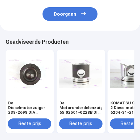
Doorgaan
Geadviseerde Producten
De
De
KOMATSU S4D
Dieselmotorzuiger
Motoronderdelenzuiger
2 Dieselmotor
238-2698 DIA
65.02501-0228B DIA
6204-31-2141 
110mm van
111mm van DOOSAN
mm
CATERPILLARR C7
DE08T
Beste prijs
Beste prijs
Beste pri