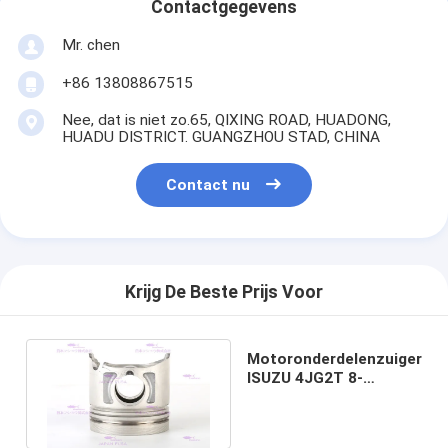
Contactgegevens
Mr. chen
+86 13808867515
Nee, dat is niet zo.65, QIXING ROAD, HUADONG,
HUADU DISTRICT. GUANGZHOU STAD, CHINA
Contact nu
Krijg De Beste Prijs Voor
Motoronderdelenzuiger
ISUZU 4JG2T 8-
97176618-0 DIA
95.4mm