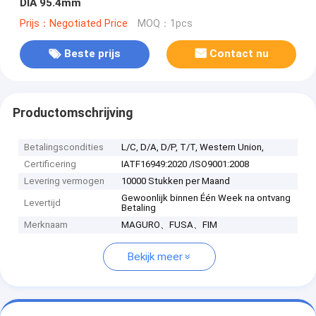
DIA 95.4mm
Prijs：Negotiated Price
MOQ：1pcs
Beste prijs
Contact nu
Productomschrijving
Betalingscondities
L/C, D/A, D/P, T/T, Western Union,
Certificering
IATF16949:2020 /ISO9001:2008
Levering vermogen
10000 Stukken per Maand
Gewoonlijk binnen Één Week na ontvang
Levertijd
Betaling
Merknaam
MAGURO、FUSA、FIM
Bekijk meer