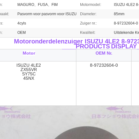
m:
MAGURO、FUSA、FIM
Motormodel:
ISUZU 4LE2 8
aakt:
Pasvorm voor pasvorm voor ISUZU
Diameter:
85mm
s:
4cyls
Zuiger nr.:
8-97232604-0
n:
OEM
Kwaliteit:
Uitstekende Kw
Motoronderdelenzuiger ISUZU 4LE2 8-972
____PRODUCTS
DISPLAY
Motor
OEM Nr.
ISUZU 4LE2
8-97232604-0
ZX55VR
SY75C
45NX