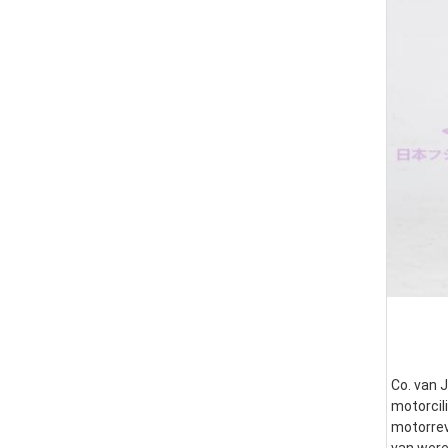
Co. van J
motorcili
motorrev