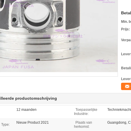
Beta
Min. b
Prijs:
Verpa
Levert
Betal
Lever
lleerde productomschrijving
12 maanden
Toepasselijke
Techniekmach
Industrie:
Nieuw Product 2021
Plaats van
Guangdong, Ch
 Type:
herkomst: