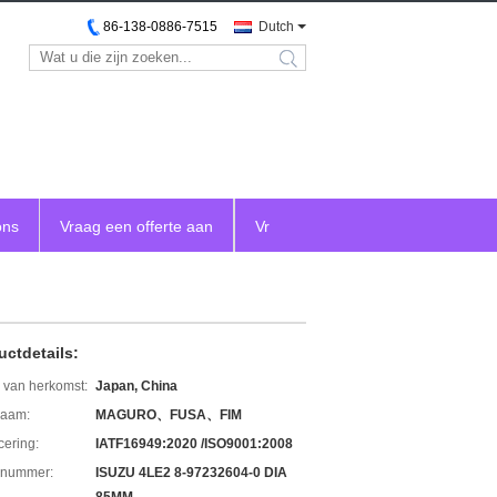
86-138-0886-7515
Dutch
search
ons
Vraag een offerte aan
Vr
uctdetails:
 van herkomst:
Japan, China
aam:
MAGURO、FUSA、FIM
icering:
IATF16949:2020 /ISO9001:2008
lnummer:
ISUZU 4LE2 8-97232604-0 DIA