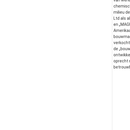
van were
chemisch
milieu d
Ltd als 
en „MAGU
Amerikaa
bouwmach
verkocht
de „bouw
ontwikke
oprecht 
betrouwb