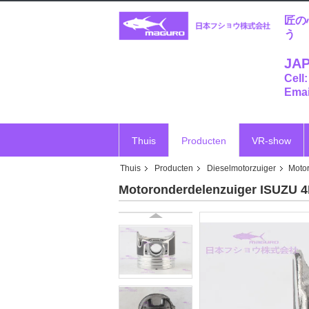
匠の
う
JAP
Cell
Emai
Thuis
Producten
VR-show
Thuis
Producten
Dieselmotorzuiger
Moto
Motoronderdelenzuiger ISUZU 