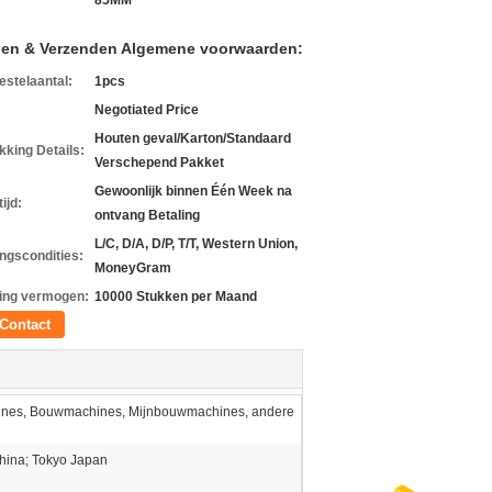
85MM
len & Verzenden Algemene voorwaarden:
estelaantal:
1pcs
Negotiated Price
Houten geval/Karton/Standaard
kking Details:
Verschepend Pakket
Gewoonlijk binnen Één Week na
ijd:
ontvang Betaling
L/C, D/A, D/P, T/T, Western Union,
ingscondities:
MoneyGram
ing vermogen:
10000 Stukken per Maand
Contact
ines, Bouwmachines, Mijnbouwmachines, andere
ina; Tokyo Japan