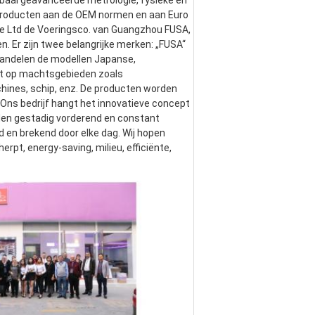
baal geavanceerde metrologie, fysieke en 
 producten aan de OEM normen en aan Euro 
e Ltd de Voeringsco. van Guangzhou FUSA, 
. Er zijn twee belangrijke merken: „FUSA“ 
andelen de modellen Japanse, 
t op machtsgebieden zoals 
ines, schip, enz. De producten worden 
 Ons bedrijf hangt het innovatieve concept 
den gestadig vorderend en constant 
en brekend door elke dag. Wij hopen 
t, energy-saving, milieu, efficiënte, 