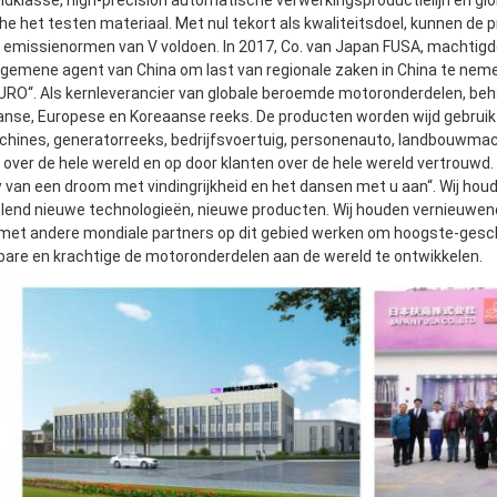
ldklasse, high-precision automatische verwerkingsproductielijn en glo
e het testen materiaal. Met nul tekort als kwaliteitsdoel, kunnen de
e emissienormen van V voldoen. In 2017, Co. van Japan FUSA, machtigd
algemene agent van China om last van regionale zaken in China te nemen
RO“. Als kernleverancier van globale beroemde motoronderdelen, beh
nse, Europese en Koreaanse reeks. De producten worden wijd gebruik
ines, generatorreeks, bedrijfsvoertuig, personenauto, landbouwmach
 over de hele wereld en op door klanten over de hele wereld vertrouwd.
 van een droom met vindingrijkheid en het dansen met u aan“. Wij hou
lend nieuwe technologieën, nieuwe producten. Wij houden vernieuwend 
met andere mondiale partners op dit gebied werken om hoogste-gescherp
are en krachtige de motoronderdelen aan de wereld te ontwikkelen.