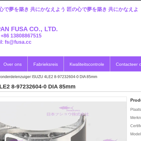
心で夢を築き 共にかなえよう 匠の心で夢を築き 共にかなえよ
AN FUSA CO., LTD.
: +86 13808867515
l: fs@fusa.cc
Over ons
Fabrieksreis
Kwaliteitscontrole
Contacteer 
ronderdelenzuiger ISUZU 4LE2 8-97232604-0 DIA 85mm
4LE2 8-97232604-0 DIA 85mm
Prod
Plaats
Merkn
Certif
Mode