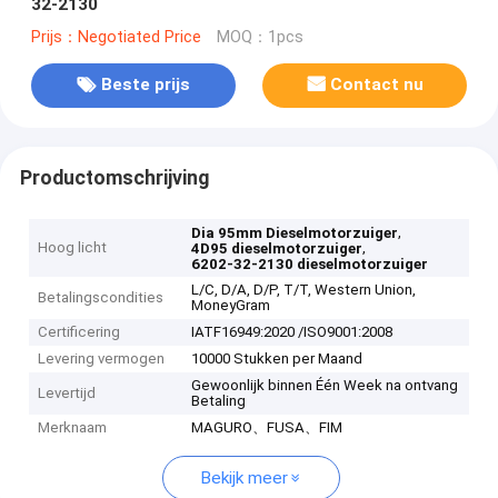
32-2130
Prijs：Negotiated Price
MOQ：1pcs
Beste prijs
Contact nu
Productomschrijving
,
Dia 95mm Dieselmotorzuiger
Hoog licht
,
4D95 dieselmotorzuiger
6202-32-2130 dieselmotorzuiger
L/C, D/A, D/P, T/T, Western Union,
Betalingscondities
MoneyGram
Certificering
IATF16949:2020 /ISO9001:2008
Levering vermogen
10000 Stukken per Maand
Gewoonlijk binnen Één Week na ontvang
Levertijd
Betaling
Merknaam
MAGURO、FUSA、FIM
Bekijk meer