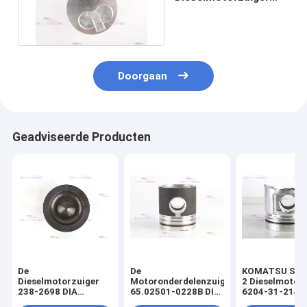
KOMATSU 4D95 6202-
32-2130
Doorgaan
Geadviseerde Producten
De
De
KOMATSU S4D
Dieselmotorzuiger
Motoronderdelenzuiger
2 Dieselmotor
238-2698 DIA
65.02501-0228B DIA
6204-31-2141 
110mm van
111mm van DOOSAN
mm