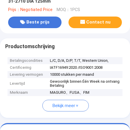
31-2710 DIA 125mm
Prijs：Negotiated Price
MOQ：1PCS
Beste prijs
Contact nu
Productomschrijving
Betalingscondities
L/C, D/A, D/P, T/T, Western Union,
Certificering
IATF16949:2020 /ISO9001:2008
Levering vermogen
10000 stukken per maand
Gewoonlijk binnen Één Week na ontvang
Levertijd
Betaling
Merknaam
MAGURO、FUSA、FIM
Bekijk meer