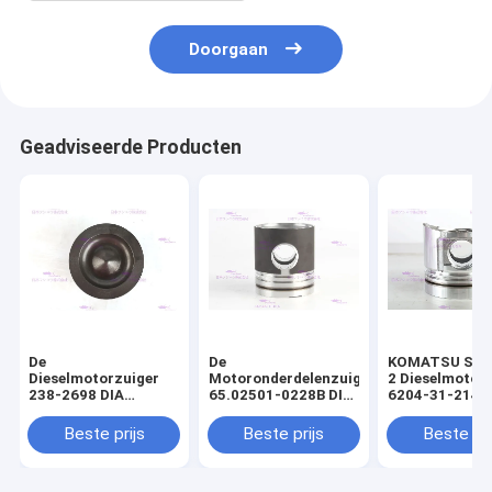
Doorgaan
Geadviseerde Producten
De
De
KOMATSU S4D
Dieselmotorzuiger
Motoronderdelenzuiger
2 Dieselmotor
238-2698 DIA
65.02501-0228B DIA
6204-31-2141 
110mm van
111mm van DOOSAN
mm
CATERPILLARR C7
DE08T
Beste prijs
Beste prijs
Beste pri