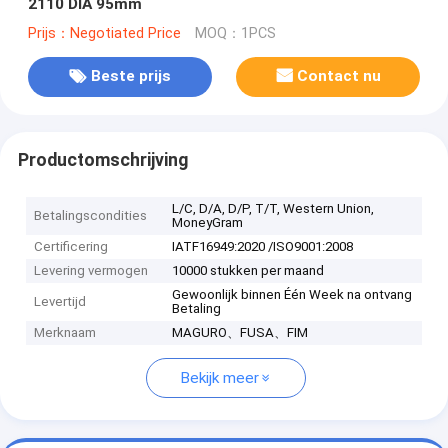
2110 DIA 95mm
Prijs：Negotiated Price
MOQ：1PCS
Beste prijs
Contact nu
Productomschrijving
L/C, D/A, D/P, T/T, Western Union,
Betalingscondities
MoneyGram
Certificering
IATF16949:2020 /ISO9001:2008
Levering vermogen
10000 stukken per maand
Gewoonlijk binnen Één Week na ontvang
Levertijd
Betaling
Merknaam
MAGURO、FUSA、FIM
Bekijk meer