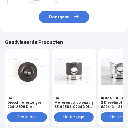
Doorgaan
Geadviseerde Producten
De
De
KOMATSU S4D
Dieselmotorzuiger
Motoronderdelenzuiger
2 Dieselmotor
238-2698 DIA
65.02501-0228B DIA
6204-31-2141 
110mm van
111mm van DOOSAN
mm
CATERPILLARR C7
DE08T
Beste prijs
Beste prijs
Beste pri