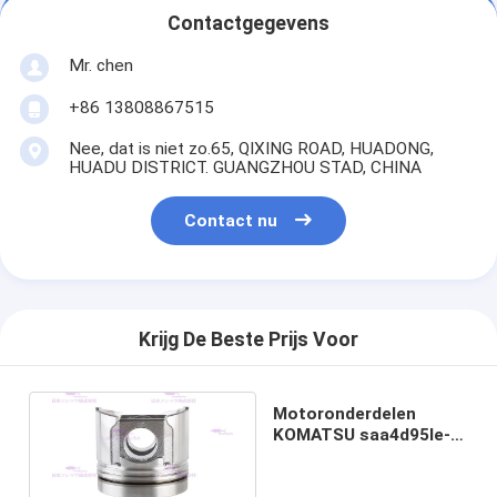
Contactgegevens
Mr. chen
+86 13808867515
Nee, dat is niet zo.65, QIXING ROAD, HUADONG,
HUADU DISTRICT. GUANGZHOU STAD, CHINA
Contact nu
Krijg De Beste Prijs Voor
Motoronderdelen
KOMATSU saa4d95le-3
6208-31-2110 DIA
95mm