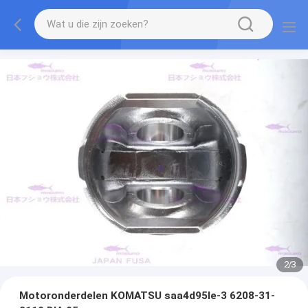
2
/
3
Motoronderdelen KOMATSU saa4d95le-3 6208-31-