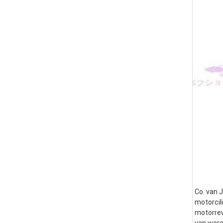
Co. van J
motorcili
motorrev