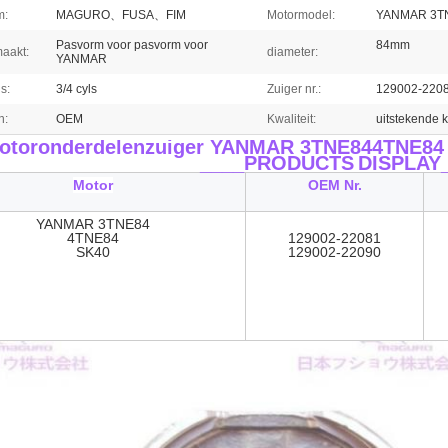
m:
MAGURO、FUSA、FIM
Motormodel:
YANMAR 3TN
Pasvorm voor pasvorm voor
84mm
aakt:
diameter:
YANMAR
s:
3/4 cyls
Zuiger nr.:
129002-220
n:
OEM
Kwaliteit:
uitstekende k
otoronderdelenzuiger YANMAR 3TNE844TNE84 
____PRODUCTS
DISPLAY
Motor
OEM Nr.
YANMAR 3TNE84
4TNE84
129002-22081
SK40
129002-22090