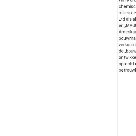
van were
chemisch
milieu d
Ltd als 
en „MAGU
Amerikaa
bouwmach
verkocht
de „bouw
ontwikke
oprecht 
betrouwb