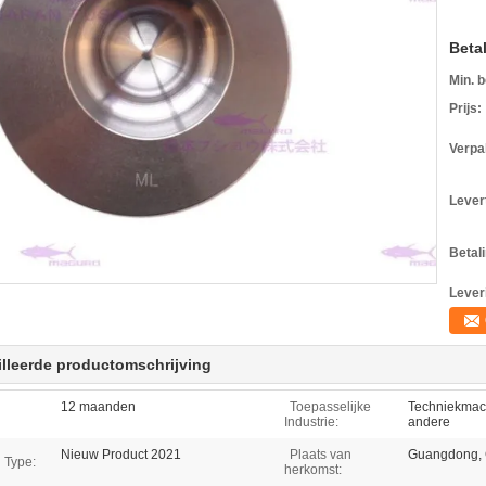
Beta
Min. b
Prijs:
Verpa
Levert
Betal
Lever
lleerde productomschrijving
12 maanden
Toepasselijke
Techniekmac
Industrie:
andere
Nieuw Product 2021
Plaats van
Guangdong, 
 Type:
herkomst: