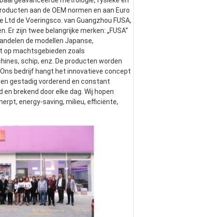
baal geavanceerde metrologie, fysieke en 
 producten aan de OEM normen en aan Euro 
e Ltd de Voeringsco. van Guangzhou FUSA, 
. Er zijn twee belangrijke merken: „FUSA“ 
andelen de modellen Japanse, 
t op machtsgebieden zoals 
ines, schip, enz. De producten worden 
 Ons bedrijf hangt het innovatieve concept 
den gestadig vorderend en constant 
en brekend door elke dag. Wij hopen 
t, energy-saving, milieu, efficiënte, 