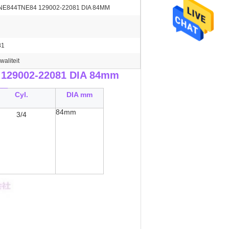
E844TNE84 129002-22081 DIA 84MM
81
waliteit
129002-22081 DIA 84mm
__
Cyl.
DIA mm
84mm
3/4