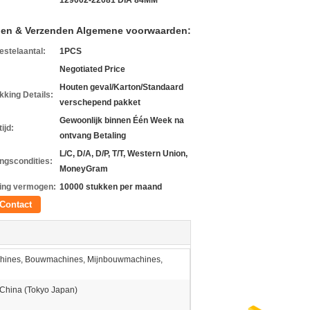
129002-22081 DIA 84MM
len & Verzenden Algemene voorwaarden:
estelaantal:
1PCS
Negotiated Price
Houten geval/Karton/Standaard
kking Details:
verschepend pakket
Gewoonlijk binnen Één Week na
ijd:
ontvang Betaling
L/C, D/A, D/P, T/T, Western Union,
ingscondities:
MoneyGram
ing vermogen:
10000 stukken per maand
Contact
hines, Bouwmachines, Mijnbouwmachines,
China (Tokyo Japan)