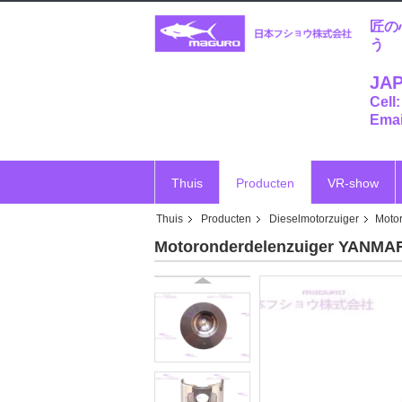
匠の
う
JAP
Cell
Emai
Thuis
Producten
VR-show
Thuis
Producten
Dieselmotorzuiger
Moto
Motoronderdelenzuiger YANMA