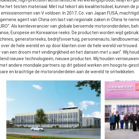
ldklasse, high-precision automatische verwerkingsproductielijn en glo
e het testen materiaal. Met nul tekort als kwaliteitsdoel, kunnen de
e emissienormen van V voldoen. In 2017, Co. van Japan FUSA, machtigd
algemene agent van China om last van regionale zaken in China te nemen
RO“. Als kernleverancier van globale beroemde motoronderdelen, beh
nse, Europese en Koreaanse reeks. De producten worden wijd gebruik
ines, generatorreeks, bedrijfsvoertuig, personenauto, landbouwmach
 over de hele wereld en op door klanten over de hele wereld vertrouwd.
 van een droom met vindingrijkheid en het dansen met u aan“. Wij hou
lend nieuwe technologieën, nieuwe producten. Wij houden vernieuwend 
met andere mondiale partners op dit gebied werken om hoogste-gescherp
are en krachtige de motoronderdelen aan de wereld te ontwikkelen.