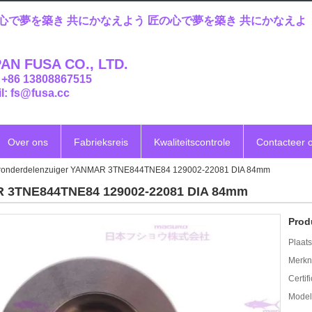
心で夢を築き 共にかなえよう 匠の心で夢を築き 共にかなえよ
AN FUSA CO., LTD.
: +86 13808867515
l: fs@fusa.cc
Over ons
Fabrieksreis
Kwaliteitscontrole
Contacteer 
ronderdelenzuiger YANMAR 3TNE844TNE84 129002-22081 DIA 84mm
R 3TNE844TNE84 129002-22081 DIA 84mm
Prod
Plaats
Merkn
Certif
Mode