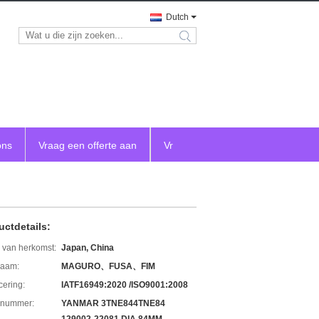
Dutch
search
ons
Vraag een offerte aan
Vr
uctdetails:
 van herkomst:
Japan, China
aam:
MAGURO、FUSA、FIM
icering:
IATF16949:2020 /ISO9001:2008
lnummer:
YANMAR 3TNE844TNE84