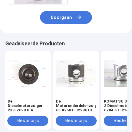
Doorgaan
Geadviseerde Producten
De
De
KOMATSU S4D
Dieselmotorzuiger
Motoronderdelenzuiger
2 Dieselmotor
238-2698 DIA
65.02501-0228B DIA
6204-31-2141 
110mm van
111mm van DOOSAN
mm
CATERPILLARR C7
DE08T
Beste prijs
Beste prijs
Beste pri