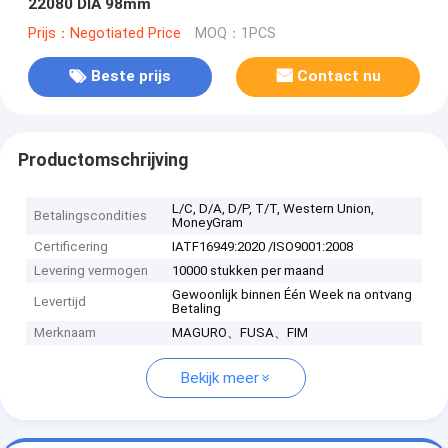
22080 DIA 98mm
Prijs：Negotiated Price
MOQ：1PCS
Beste prijs
Contact nu
Productomschrijving
L/C, D/A, D/P, T/T, Western Union,
Betalingscondities
MoneyGram
Certificering
IATF16949:2020 /ISO9001:2008
Levering vermogen
10000 stukken per maand
Gewoonlijk binnen Één Week na ontvang
Levertijd
Betaling
Merknaam
MAGURO、FUSA、FIM
Bekijk meer