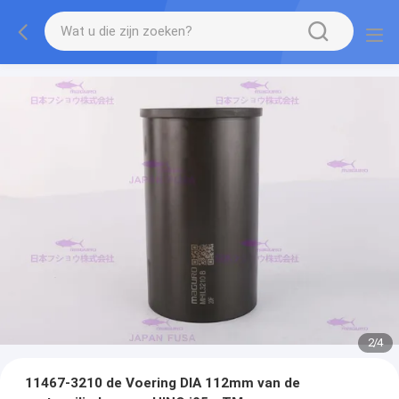
2
/
4
11467-3210 de Voering DIA 112mm van de