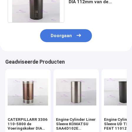
DIA 112mm van de
motorcilinder voor HINO
j05e-TM
Doorgaan
Geadviseerde Producten
CATERPILLARR 3306
Engine Cylinder Liner
Engine Cylinde
110-5800 de
Sleeve KOMATSU
Sleeve UD TR
Voeringskoker DIA
SAA4D102E
FE6T 11012-Z