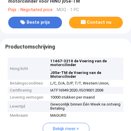
motorcilinder voor HINO j05e-TM
Prijs：Negotiated price
MOQ：1 PC
Beste prijs
Contact nu
Productomschrijving
11467-3210 de Voering van de
motorcilinder
Hoog licht
,
J05e-TM de Voering van de
Motorcilinder
Betalingscondities
L/C, D/A, D/P, T/T, Western Union,
Certificering
IATF16949:2020 /ISO9001:2008
Levering vermogen
10000 stukken per maand
Gewoonlijk binnen Één Week na ontvang
Levertijd
Betaling
Merknaam
MAGURO
Bekijk meer