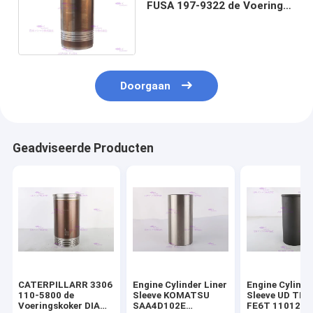
FUSA 197-9322 de Voering
Geschikte CATT D3C met 12
maandgarantie
Doorgaan
Geadviseerde Producten
CATERPILLARR 3306
Engine Cylinder Liner
Engine Cylinde
110-5800 de
Sleeve KOMATSU
Sleeve UD TR
Voeringskoker DIA
SAA4D102E
FE6T 11012-Z