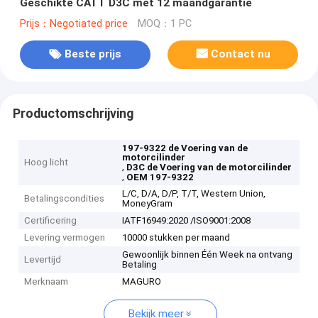
Geschikte CATT D3C met 12 maandgarantie
Prijs：Negotiated price
MOQ：1 PC
Beste prijs
Contact nu
Productomschrijving
197-9322 de Voering van de
motorcilinder
Hoog licht
,
D3C de Voering van de motorcilinder
,
OEM 197-9322
L/C, D/A, D/P, T/T, Western Union,
Betalingscondities
MoneyGram
Certificering
IATF16949:2020 /ISO9001:2008
Levering vermogen
10000 stukken per maand
Gewoonlijk binnen Één Week na ontvang
Levertijd
Betaling
Merknaam
MAGURO
Bekijk meer