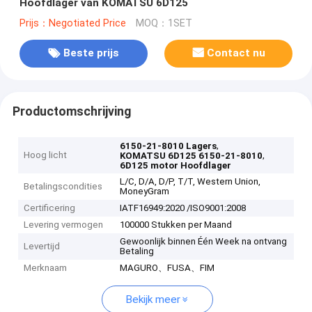
Hoofdlager van KOMATSU 6D125
Prijs：Negotiated Price
MOQ：1SET
Beste prijs
Contact nu
Productomschrijving
,
6150-21-8010 Lagers
Hoog licht
,
KOMATSU 6D125 6150-21-8010
6D125 motor Hoofdlager
L/C, D/A, D/P, T/T, Western Union,
Betalingscondities
MoneyGram
Certificering
IATF16949:2020 /ISO9001:2008
Levering vermogen
100000 Stukken per Maand
Gewoonlijk binnen Één Week na ontvang
Levertijd
Betaling
Merknaam
MAGURO、FUSA、FIM
Bekijk meer