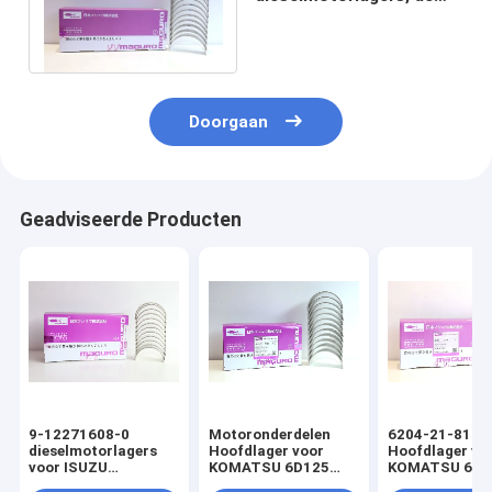
Motor Hoofdlager van
KOMATSU 6D125
Doorgaan
Geadviseerde Producten
9-12271608-0
Motoronderdelen
6204-21-8100
dieselmotorlagers
Hoofdlager voor
Hoofdlager vo
voor ISUZU
KOMATSU 6D125
KOMATSU 6D9
6BD16BG1T
6150-31-3040