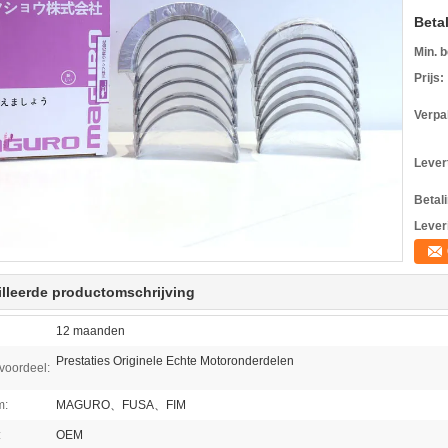
Beta
Min. b
Prijs:
Verpa
Levert
Betal
Lever
lleerde productomschrijving
12 maanden
Prestaties Originele Echte Motoronderdelen
svoordeel:
m:
MAGURO、FUSA、FIM
:
OEM