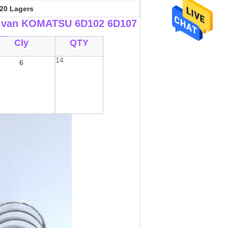
20 Lagers
er van KOMATSU 6D102 6D107
__
Cly
QTY
14
6