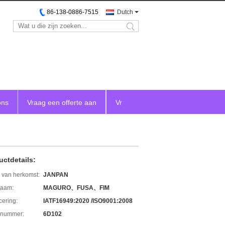
86-138-0886-7515
Dutch
search
ons
Vraag een offerte aan
Vr
uctdetails:
 van herkomst:
JANPAN
aam:
MAGURO、FUSA、FIM
icering:
IATF16949:2020 /ISO9001:2008
lnummer:
6D102