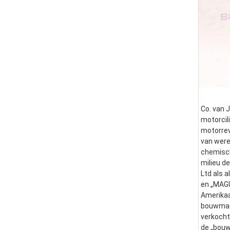
Co. van J
motorcili
motorrev
van were
chemisch
milieu d
Ltd als 
en „MAGU
Amerikaa
bouwmach
verkocht
de „bouw