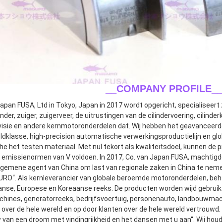
__COMPANY PROFILE_
apan FUSA, Ltd in Tokyo, Japan in 2017 wordt opgericht, specialiseert z
nder, zuiger, zuigerveer, de uitrustingen van de cilindervoering, cilinde
isie en andere kernmotoronderdelen dat. Wij hebben het geavanceerd
ldklasse, high-precision automatische verwerkingsproductielijn en glo
e het testen materiaal. Met nul tekort als kwaliteitsdoel, kunnen de
e emissienormen van V voldoen. In 2017, Co. van Japan FUSA, machtigd
algemene agent van China om last van regionale zaken in China te nemen
RO“. Als kernleverancier van globale beroemde motoronderdelen, beh
nse, Europese en Koreaanse reeks. De producten worden wijd gebruik
ines, generatorreeks, bedrijfsvoertuig, personenauto, landbouwmach
 over de hele wereld en op door klanten over de hele wereld vertrouwd.
 van een droom met vindingrijkheid en het dansen met u aan“. Wij hou