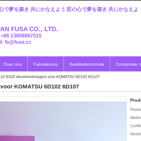
心で夢を築き 共にかなえよう 匠の心で夢を築き 共にかなえよ
AN FUSA CO., LTD.
: +86 13808867515
l: fs@fusa.cc
Over ons
Fabrieksreis
Kwaliteitscontrole
Contacteer 
-22-8320 dieselmotorlagers voor KOMATSU 6D102 6D107
rs voor KOMATSU 6D102 6D107
Prod
Plaats
Merkn
Certif
Mode