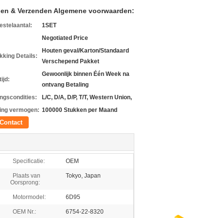
len & Verzenden Algemene voorwaarden:
estelaantal:
1SET
Negotiated Price
Houten geval/Karton/Standaard
kking Details:
Verschepend Pakket
Gewoonlijk binnen Één Week na
ijd:
ontvang Betaling
ingscondities:
L/C, D/A, D/P, T/T, Western Union,
ing vermogen:
100000 Stukken per Maand
Contact
Specificatie:
OEM
Plaats van
Tokyo, Japan
Oorsprong:
Motormodel:
6D95
OEM Nr.:
6754-22-8320