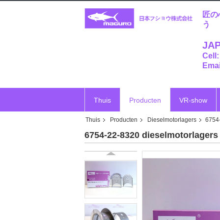
匠の
う
JAP
Cell
Emai
Thuis
Producten
VR-show
Thuis
Producten
Dieselmotorlagers
6754
6754-22-8320 dieselmotorlage