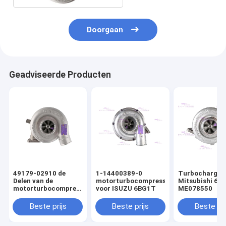
Doorgaan
Geadviseerde Producten
49179-02910 de
1-14400389-0
Turbocharger 
Delen van de
motorturbocompressor
Mitsubishi 6D
motorturbocompressor
voor ISUZU 6BG1T
ME078550
voor Mitsubishi C6.4
E320D
Beste prijs
Beste prijs
Beste pri