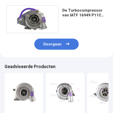
De Turbocompressor
van IATF 16949 P11CT
117201-E0230 HINO
Doorgaan
Geadviseerde Producten