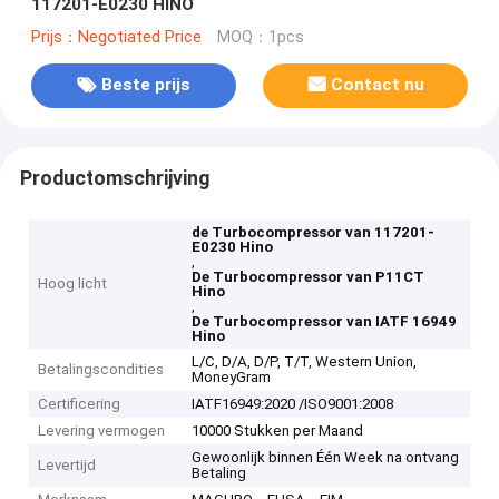
117201-E0230 HINO
Prijs：Negotiated Price
MOQ：1pcs
Beste prijs
Contact nu
Productomschrijving
de Turbocompressor van 117201-
E0230 Hino
,
De Turbocompressor van P11CT
Hoog licht
Hino
,
De Turbocompressor van IATF 16949
Hino
L/C, D/A, D/P, T/T, Western Union,
Betalingscondities
MoneyGram
Certificering
IATF16949:2020 /ISO9001:2008
Levering vermogen
10000 Stukken per Maand
Gewoonlijk binnen Één Week na ontvang
Levertijd
Betaling