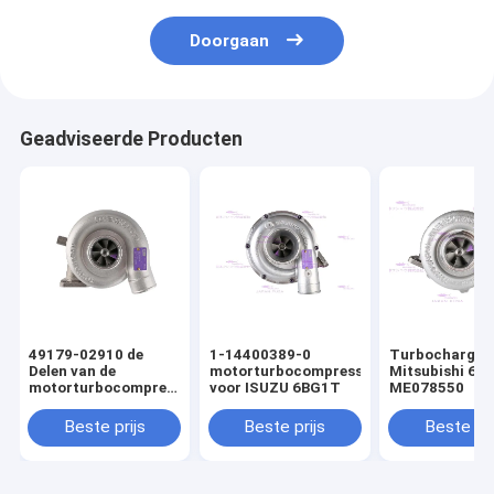
Doorgaan
Geadviseerde Producten
49179-02910 de
1-14400389-0
Turbocharger 
Delen van de
motorturbocompressor
Mitsubishi 6D
motorturbocompressor
voor ISUZU 6BG1T
ME078550
voor Mitsubishi C6.4
E320D
Beste prijs
Beste prijs
Beste pri