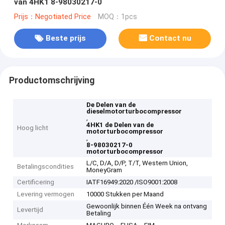
van 4HK1 8-98030217-0
Prijs：Negotiated Price
MOQ：1pcs
Beste prijs
Contact nu
Productomschrijving
De Delen van de
dieselmotorturbocompressor
,
4HK1 de Delen van de
Hoog licht
motorturbocompressor
,
8-98030217-0
motorturbocompressor
L/C, D/A, D/P, T/T, Western Union,
Betalingscondities
MoneyGram
Certificering
IATF16949:2020 /ISO9001:2008
Levering vermogen
10000 Stukken per Maand
Gewoonlijk binnen Één Week na ontvang
Levertijd
Betaling